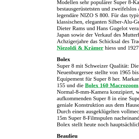
Modellen sehr populärer Super 8-Kam
bestausgerüstetsten und zweifelslos
legendäre NIZO S 800. Für das typ
klassischen, eleganten Silber-Alu-
Dieter Rams und Hans Gugelot veran
Japan sowie der Verkauf des Mutter
Achzigerjahre das Schicksal des Tra
Niezoldi & Krämer
hiess und 1927
Bolex
Super 8 mit Schweizer Qualität: Di
Neuenburgersee stellte von 1965 bis
Equipement für Super 8 her. Marka
155 und die
Bolex
160 Macrozoom
Normal-8-mm-Kamera konzipiert, wu
aufkommenden Super 8 in eine Supe
geniale Konstruktion aus dem Hause
Durch einen ausgeklügelten vollme
15m Super 8-Filmspulen nacheinand
Bolex stellt heute noch hauptsächl
Beaulieu