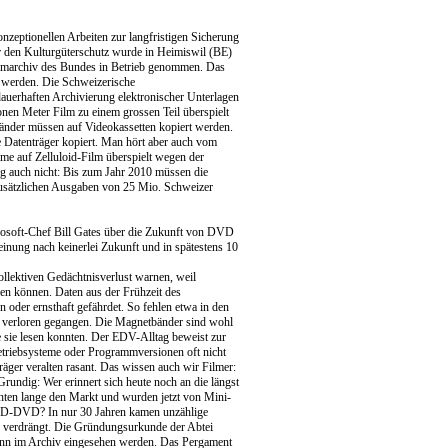
nzeptionellen Arbeiten zur langfristigen Sicherung
ür den Kulturgüterschutz wurde in Heimiswil (BE)
filmarchiv des Bundes in Betrieb genommen. Das
rt werden. Die Schweizerische
dauerhaften Archivierung elektronischer Unterlagen
nen Meter Film zu einem grossen Teil überspielt
nder müssen auf Videokassetten kopiert werden.
 Datenträger kopiert. Man hört aber auch vom
lme auf Zelluloid-Film überspielt wegen der
ung auch nicht: Bis zum Jahr 2010 müssen die
zusätzlichen Ausgaben von 25 Mio. Schweizer
rosoft-Chef Bill Gates über die Zukunft von DVD
einung nach keinerlei Zukunft und in spätestens 10
llektiven Gedächtnisverlust warnen, weil
den können. Daten aus der Frühzeit des
en oder ernsthaft gefährdet. So fehlen etwa in den
 verloren gegangen. Die Magnetbänder sind wohl
e sie lesen konnten. Der EDV-Alltag beweist zur
Betriebsysteme oder Programmversionen oft nicht
ger veralten rasant. Das wissen auch wir Filmer:
ndig: Wer erinnert sich heute noch an die längst
en lange den Markt und wurden jetzt von Mini-
D-DVD? In nur 30 Jahren kamen unzählige
verdrängt. Die Gründungsurkunde der Abtei
ann im Archiv eingesehen werden. Das Pergament