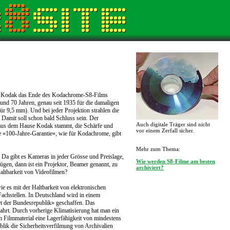
at Kodak das Ende des Kodachrome-S8-Films
rund 70 Jahren, genau seit 1935 für die damaligen
 9,5 mm). Und bei jeder Projektion strahlen die
 Damit soll schon bald Schluss sein. Der
Auch digitale Träger sind nicht
aus dem Hause Kodak stammt, die Schärfe und
vor einem Zerfall sicher.
ne «100-Jahre-Garantie», wie für Kodachrome, gibt
Mehr zum Thema:
. Da gibt es Kameras in jeder Grösse und Preislage,
Wie werden S8-Filme am besten
gen, dann ist ein Projektor, Beamer genannt, zu
archiviert?
Haltbarkeit von Videofilmen?
ie es mit der Haltbarkeit von elektronischen
Fachstellen. In Deutschland wird in einem
rt der Bundesrepublik» geschaffen. Das
wahrt. Durch vorherige Klimatisierung hat man ein
m Filmmaterial eine Lagerfähigkeit von mindestens
blik die Sicherheitsverfilmung von Archivalien