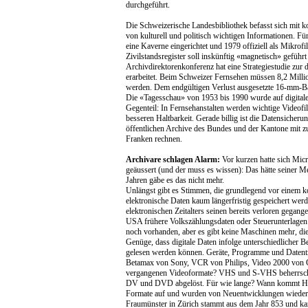
durchgeführt.
Die Schweizerische Landesbibliothek befasst sich mit ko
von kulturell und politisch wichtigen Informationen. F
eine Kaverne eingerichtet und 1979 offiziell als Mikro
Zivilstandsregister soll inskünftig «magnetisch» gefüh
Archivdirektorenkonferenz hat eine Strategiestudie zur 
erarbeitet. Beim Schweizer Fernsehen müssen 8,2 Millio
werden. Dem endgültigen Verlust ausgesetzte 16-mm-Bä
Die «Tagesschau» von 1953 bis 1990 wurde auf digitale
Gegenteil: In Fernsehanstalten werden wichtige Videofi
besseren Haltbarkeit. Gerade billig ist die Datensicher
öffentlichen Archive des Bundes und der Kantone mit 
Franken rechnen.
Archivare schlagen Alarm:
Vor kurzen hatte sich Mic
geäussert (und der muss es wissen): Das hätte seiner M
Jahren gäbe es das nicht mehr.
Unlängst gibt es Stimmen, die grundlegend vor einem ko
elektronische Daten kaum längerfristig gespeichert wer
elektronischen Zeitalters seinen bereits verloren gegang
USA frühere Volkszählungsdaten oder Steuerunterlagen
noch vorhanden, aber es gibt keine Maschinen mehr, di
Genüge, dass digitale Daten infolge unterschiedlicher 
gelesen werden können. Geräte, Programme und Datenträ
Betamax von Sony, VCR von Philips, Video 2000 von Gru
vergangenen Videoformate? VHS und S-VHS beherrscht
DV und DVD abgelöst. Für wie lange? Wann kommt H
Formate auf und wurden von Neuentwicklungen wieder 
Fraumünster in Zürich stammt aus dem Jahr 853 und k