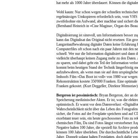
hat mehr als 1000 Jahre überdauert. Können die digital
Wohl kaum: Nur schon wegen der schnellen technischen 
regelmässiges Umkopieren erforderlich sein, vom VH
zweifelsohne ein Aufwand, aber machbar und sichert d
(Bernhand Heinrich in «Cine Magina», Organ des Beaul
Digitalisierung ist sinnvoll, um Informationen besser 
kann das Digitalisat das Original nicht ersetzen. Ein gro
Langzeitaufbewahrung digitaler Daten keine Erfahrung 
Computerfiles oft schon nach ein paar Jahren mit den ne
schnell. Wer nur die Information digitalisiert und dann
vielleicht überhaupt keinen Zugang mehr zu den Daten.
zu sparen, und dabei geht ein Teil der Information verl
kommt beim heutigen Stand der Technik längerfristig mei
aufzubewahren, als wenn man sie auf dem urspünglichen
Imhoofs Film «Das Boot ist voll» von 1980 war wegen
Rekonstruktion kostete 350'000 Franken. Eine optimale
Franken gekostet. (Kurt Deggeller, Direktor Memoriav)
Bergeron ist pessimistisch:
Bryan Bergeron, der an der
Speicherung medizinischer Akten. Er ist, was die elektro
optimistisch. Er warnt vor dem Datenverlust: «Digitalfo
Wahrscheinlichkeit nicht über das Leben des Fotografen 
sicher, die Fotos auf der Festplatte speichern und auf 
exorbitant teuer sein, ein heute geschossenes Foto zu re
chemischen Film, Da sind Fotos längst verstorbener Ang
Negative halten 100 Jahre, die speziell für Archive pr
können 100 Jahre überleben. Die durchschnittliche Lebe
Jahre. Doppelt solang halten Festplatten, doch dafür veral