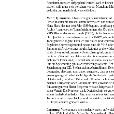
Festplatten mussten aufgegeben werden, weil es keinen 
sichern will, muss sich verhalten wie ein Mönch im Mitt
geduldig und regelmässig vervielfältigen.
Mehr Optimismus:
Etwas weniger pessimistische ist 
Hasse-Insituts bin ich stak daran interessiert, das fil
Hans Hass, das mit dem Jahr 1939 beginnt, langfristig z
Archiv (magnetische) Tonaufzeichnungen, die 45 Jahren
VHS-Bänder der ersten Stunde (1978), die bis heute von
Die Qualität der versuchsweise auf DVD-RW gebrannten
Tonergebnisse angeht, kann ich aus diesen und weitere
Ergebnisse hervorragend und besser sind als VHS od
Eignung als Archivierungsmöglichkeit gibt es die wild
sind schwer zu bekommen.» Unterstützung bekommt H
Pellinka: «Wer auf Festplatten als Archivierungsmedium 
nicht mehr lesbar sind, ist selbst schuld, zumal dies auc
Für die Speicherung gibt es Archivierungssysteme. Am vor
Speicherung per CD. Sie hat sich in Abermillionen Exem
Lesegeräte, also kann man davon ausgehen, dass es sie
grosse genug sein wird, nachfolgende Geräte oder Speic
Dateiformate, mit denen Bilder auf CD aufgezeichnet wer
neueren Formatversionen können die alten einwandfrei l
Einlassungen von Herrn Bergeron, weitaus länger als 2
einen Vorteil: Die Kopie ist dank Digitaltechnik so gut
einem Papierbild mithalten. Und man kann eine Aufnahm
Technik ist nicht ohne Tücken und Fallstricke. Sie ist a
Kulturpessimisten gemacht wird.»
Lagerung:
Vorerst muss entschieden werden, auf welch
sollten: (Zelluloid-)Film, Mikrofilm, Magnetband, -Pl