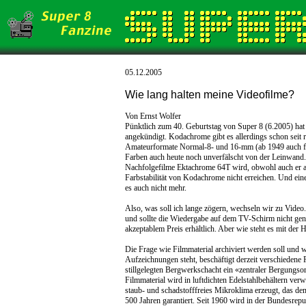
05.12.2005
Wie lang halten meine Videofilme?
Von Ernst Wolfer
Pünktlich zum 40. Geburtstag von Super 8 (6.2005) h
angekündigt. Kodachrome gibt es allerdings schon seit 
Amateurformate Normal-8- und 16-mm (ab 1949 auch für
Farben auch heute noch unverfälscht von der Leinwand.
Nachfolgefilme Ektachrome 64T wird, obwohl auch er 
Farbstabilität von Kodachrome nicht erreichen. Und ei
es auch nicht mehr.
Also, was soll ich lange zögern, wechseln wir zu Video
und sollte die Wiedergabe auf dem TV-Schirm nicht genü
akzeptablem Preis erhältlich. Aber wie steht es mit der 
Die Frage wie Filmmaterial archiviert werden soll und w
Aufzeichnungen steht, beschäftigt derzeit verschiedene 
stillgelegten Bergwerkschacht ein «zentraler Bergungso
Filmmaterial wird in luftdichten Edelstahlbehältern ver
staub- und schadstofffreies Mikroklima erzeugt, das de
500 Jahren garantiert. Seit 1960 wird in der Bundesrepu