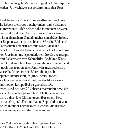
Treiber mehr gab. Wer seine digitalen Lebensspuren
elalter: Unwichtiges aussortieren und den Rest
Horst Ackermann: Als Filmbeauftragter des Hans-
mische Lebenswerk des Tauchpioniers und Forschers
u archivieren. «Ich selber habe in meinem privaten
 alt sind (und den Recorder dazu? EW) sowie
 ihrer damaligen Qualität nichts eingebüsst haben.
 Kopien waren nicht schlecht. Was die Bild- und
n gemachten Erfahrungen nur sagen, dass die
er S-VHS. Über die Lebensdauer von DVD und ihre
esten Gerüchte und Spekulationen. Seriöse Aussagen
orst Ackermann von Schmalfilm-Redaktor Klaus
setzt und sich beschwert, dass die nach kurzer Zeit
h noch das teuerste aller Archivierungsmedien ist.
teilhaftesten ist seit Jahren die optische
plaren manifestiert, es gibt Abermillionen
 noch lange geben wird und das der Marktdruck
hermedien kompatibel zu gestalten. Die
den, sind seit fast 20 Jahren unverändert bzw. die
esen. Eine selbstgebrannte CD hält, entgegen den
 bis 3 Jahre. Die CD hat gegenüber einem Foto
 wie das Original. Da kann keine Reproduktion von
e im Rechner nachbessern. Gewiss, die digitale
ber keineswegs so schlecht, wie sie von
em Material die Bilder/Daten gelagert werden
atte, CD-Rom, DVD? Dass Film hinsichtlich