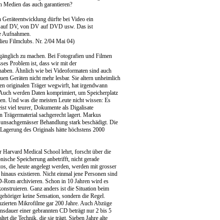
en Medien das auch garantieren?
Geräteentwicklung dürfte bei Video ein
S auf DV, von DV auf DVD usw. Das ist
ie Aufnahmen.
ieu Filmclubs. Nr. 2/04 Mai 04)
zugänglich zu machen. Bei Fotografien und Filmen
sses Problem ist, dass wir mit der
haben. Ähnlich wie bei Videoformaten sind auch
uen Geräten nicht mehr lesbar. Sie altern unheimlich
 den originalen Träger wegwirft, hat irgendwann
 Auch werden Daten komprimiert, um Speicherplatz
oren. Und was die meisten Leute nicht wissen: Es
st viel teurer, Dokumente als Digalisate
 Trägermaterial sachgerecht lagert. Markus
 unsachgemässer Behandlung stark beschädigt. Die
 Lagerung des Originals hätte höchstens 2000
 Harvard Medical School lehrt, forscht über die
nische Speicherung anbetrifft, nicht gerade
tos, die heute angelegt werden, werden mit grosser
hinaus existieren. Nicht einmal jene Personen sind
CD-Rom archivieren. Schon in 10 Jahren wird es
konstruieren. Ganz anders ist die Situation beim
ehöriger keine Sensation, sondern die Regel.
oduzierten Mikrofilme gar 200 Jahre. Auch Abzüge
nsdauer einer gebrannten CD beträgt nur 2 bis 5
tet die Technik, die sie trägt. Sieben Jahre alte