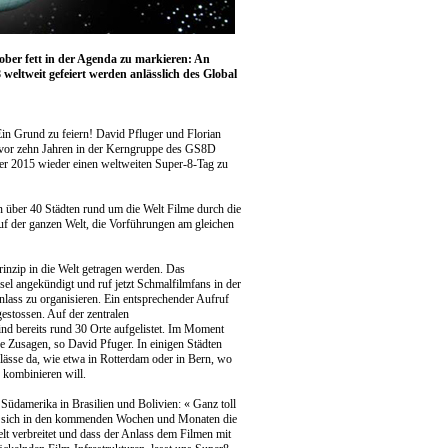
ber fett in der Agenda zu markieren: An
weltweit gefeiert werden anlässlich des Global
Ein Grund zu feiern! David Pfluger und Florian
or zehn Jahren in der Kerngruppe des GS8D
ber 2015 wieder einen weltweiten Super-8-Tag zu
in über 40 Städten rund um die Welt Filme durch die
auf der ganzen Welt, die Vorführungen am gleichen
inzip in die Welt getragen werden. Das
l angekündigt und ruf jetzt Schmalfilmfans in der
Anlass zu organisieren. Ein entsprechender Aufruf
gestossen. Auf der zentralen
nd bereits rund 30 Orte aufgelistet. Im Moment
e Zusagen, so David Pfuger. In einigen Städten
lässe da, wie etwa in Rotterdam oder in Bern, wo
kombinieren will.
Südamerika in Brasilien und Bolivien: « Ganz toll
ass sich in den kommenden Wochen und Monaten die
lt verbreitet und dass der Anlass dem Filmen mit