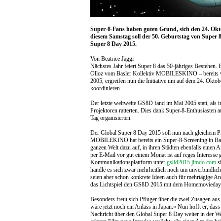
Super-8-Fans haben guten Grund, sich den 24. Okto
diesem Samstag soll der 50. Geburtstag von Super 8 
Super 8 Day 2015.
Von Beatrice Jäggi
Nächstes Jahr feiert Super 8 das 50-jähriges Bestehen. 
Olloz vom Basler Kollektiv MOBILESKINO – bereits v
2005, ergreifen nun die Initiative um auf dem 24. Okto
koordinieren.
Der letzte weltweite GS8D fand im Mai 2005 statt, als 
Projektoren ratterten. Dies dank Super-8-Enthusiasten 
Tag organisierten.
Der Global Super 8 Day 2015 soll nun nach gleichem Pr
MOBILEKINO hat bereits ein Super-8-Screening in Base
ganzen Welt dazu auf, in ihren Städten ebenfalls einen 
per E-Mail vor gut einem Monat ist auf reges Interesse 
Kommunikationsplattform unter
gs8d2015.jimdo.com
si
handle es sich zwar mehrheitlich noch um unverbindlich
seien aber schon konkrete Ideen auch für mehrtägige An
das Lichtspiel den GS8D 2015 mit dem Homemovieday 
Besonders freut sich Pfluger über die zwei Zusagen aus 
wäre jetzt noch ein Anlass in Japan.» Nun hofft er, d
Nachricht über den Global Super 8 Day weiter in der We