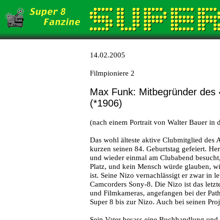
14.02.2005
Filmpioniere 2
Max Funk: Mitbegründer des «
(*1906)
(nach einem Portrait von Walter Bauer in
Das wohl älteste aktive Clubmitglied des
kurzen seinen 84. Geburtstag gefeiert. He
und wieder einmal am Clubabend besucht, s
Platz, und kein Mensch würde glauben, w
ist. Seine Nizo vernachlässigt er zwar in l
Camcorders Sony-8. Die Nizo ist das letz
und Filmkameras, angefangen bei der Pat
Super 8 bis zur Nizo. Auch bei seinen Proj
Sein Vater besass eine Buchhandlung und 