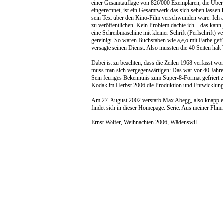
einer Gesamtauflage von 826'000 Exemplaren, die Übers
eingerechnet, ist ein Gesamtwerk das sich sehen lasse
sein Text über den Kino-Film verschwunden wäre. Ich a
zu veröffentlichen. Kein Problem dachte ich – das kann 
eine Schreibmaschine mit kleiner Schrift (Perlschrift) 
gereinigt. So waren Buchstaben wie a,e,o mit Farbe gefü
versagte seinen Dienst. Also mussten die 40 Seiten hal
Dabei ist zu beachten, dass die Zeilen 1968 verfasst w
muss man sich vergegenwärtigen: Das war vor 40 Jahre
Sein feuriges Bekenntnis zum Super-8-Format gefriert z
Kodak im Herbst 2006 die Produktion und Entwicklung
Am 27. August 2002 verstarb Max Abegg, also knapp ei
findet sich in dieser Homepage: Serie: Aus meiner Flim
Ernst Wolfer, Weihnachten 2006, Wädenswil