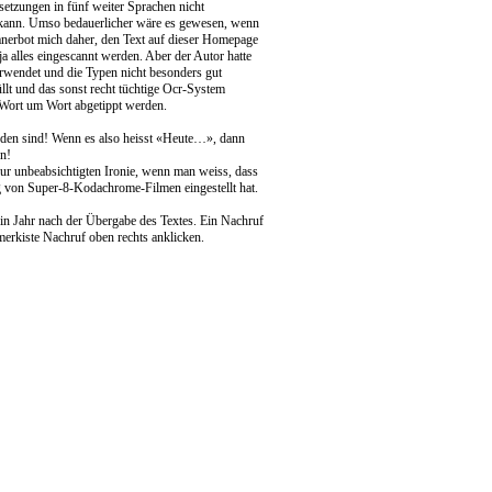
etzungen in fünf weiter Sprachen nicht
n kann. Umso bedauerlicher wäre es gewesen, wenn
nerbot mich daher, den Text auf dieser Homepage
ja alles eingescannt werden. Aber der Autor hatte
verwendet und die Typen nicht besonders gut
llt und das sonst recht tüchtige Ocr-System
t Wort um Wort abgetippt werden.
orden sind! Wenn es also heisst «Heute…», dann
n!
ur unbeabsichtigten Ironie, wenn man weiss, dass
 von Super-8-Kodachrome-Filmen eingestellt hat.
n Jahr nach der Übergabe des Textes. Ein Nachruf
merkiste Nachruf oben rechts anklicken.