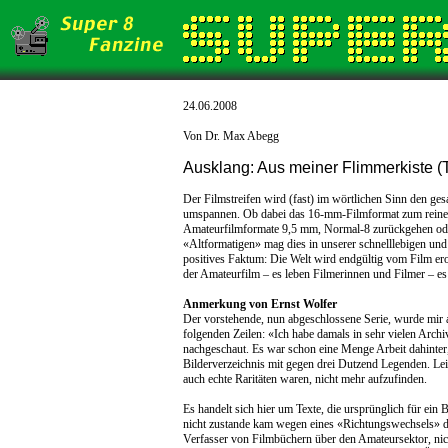
24.06.2008
Von Dr. Max Abegg
Ausklang: Aus meiner Flimmerkiste (T
Der Filmstreifen wird (fast) im wörtlichen Sinn den g
umspannen. Ob dabei das 16-mm-Filmformat zum reinen
Amateurfilmformate 9,5 mm, Normal-8 zurückgehen od
«Altformatigen» mag dies in unserer schnelllebigen und
positives Faktum: Die Welt wird endgültig vom Film ero
der Amateurfilm – es leben Filmerinnen und Filmer – e
Anmerkung von Ernst Wolfer
Der vorstehende, nun abgeschlossene Serie, wurde mir
folgenden Zeilen: «Ich habe damals in sehr vielen Archiv
nachgeschaut. Es war schon eine Menge Arbeit dahinter, 
Bilderverzeichnis mit gegen drei Dutzend Legenden. Lei
auch echte Raritäten waren, nicht mehr aufzufinden.
Es handelt sich hier um Texte, die ursprünglich für ei
nicht zustande kam wegen eines «Richtungswechsels» d
Verfasser von Filmbüchern über den Amateursektor, nich