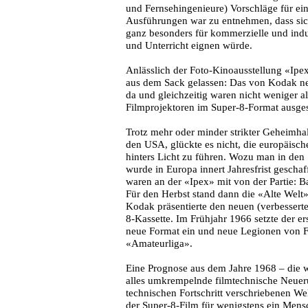
und Fernsehingenieure) Vorschläge für e
Ausführungen war zu entnehmen, dass sic
ganz besonders für kommerzielle und indu
und Unterricht eignen würde.
Anlässlich der Foto-Kinoausstellung «Ip
aus dem Sack gelassen: Das von Kodak ne
da und gleichzeitig waren nicht weniger 
Filmprojektoren im Super-8-Format ausgest
Trotz mehr oder minder strikter Geheimha
den USA, glückte es nicht, die europäisch
hinters Licht zu führen. Wozu man in den S
wurde in Europa innert Jahresfrist geschaf
waren an der «Ipex» mit von der Partie: B
Für den Herbst stand dann die «Alte Welt
Kodak präsentierte den neuen (verbessert
8-Kassette. Im Frühjahr 1966 setzte der e
neue Format ein und neue Legionen von Fi
«Amateurliga».
Eine Prognose aus dem Jahre 1968 – die w
alles umkrempelnde filmtechnische Neuerun
technischen Fortschritt verschriebenen Wel
der Super-8-Film für wenigstens ein Mens