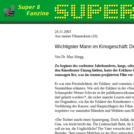
24.11.2003
Aus meiner Flimmerkiste (16)
Wichtigster Mann im Kinogeschäft: De
Von Dr. Max Abegg
Zu beginnt des vorletzten Jahrhunderts, lange, seh
den Kinotheater Einzug hielten, hatte der Erklärer
sozusagen live, was im stumm projizierten Film vor 
Er war eine Persönlichkeit, der Erklärer, und vonnöten, 
Stummfilme erläutern. Wie sich der Erklärer in der «Stu
Schauspieler Werner Schwier in der publikumswirksam
darf gelacht werden»*, die sicher manche Leserin und m
ein Originaltext, wie ihn der Erklärer des Kinotheater
Vorführung des Kassen- und Hauptschlagers des Films 
respektive vor stauenden Männlein und Weiblein zum B
«Die Tochter macht einen Spaziergang. Doch, hollah, d
Glas, wie leicht bricht das. Die Leidenschaft flieht, die 
soll sie tun, die Unglückliche? Der Vater versucht den 
Bemühn. Dem jungen Mädchen ist das Herz gebrochen und