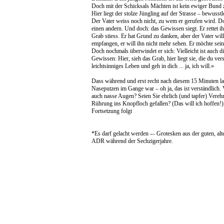
Doch mit der Schicksals Mächten ist kein ewiger Bund 
Hier liegt der stolze Jüngling auf der Strasse – bewusst
Der Vater weiss noch nicht, zu wem er gerufen wird. Doch
einen andern. Und doch: das Gewissen siegt. Er rettet ih
Grab stiess. Er hat Grund zu danken, aber der Vater wil
empfangen, er will ihn nicht mehr sehen. Er möchte sei
Doch nochmals überwindet er sich: Vielleicht ist auch die
Gewissen: Hier, sieh das Grab, hier liegt sie, die du ve
leichtsinniges Leben und geh in dich ... ja, ich will.»
Dass während und erst recht nach diesem 15 Minuten l
Naseputzen im Gange war – oh ja, das ist verständlich. V
auch nasse Augen? Seien Sie ehrlich (und tapfer) Verehrt
Rührung ins Knopfloch gefallen? (Das will ich hoffen!)
Fortsetzung folgt
*Es darf gelacht werden -– Grotesken aus der guten, a
ADR während der Sechzigerjahre.