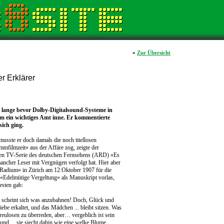
»
Zur Übersicht
r Erklärer
r lange bevor Dolby-Digitalsound-Systeme in
 im ein wichtiges Amt inne. Er kommentierte
sich ging.
musste er doch damals die noch titellosen
mmfilmzeit» aus der Affäre zog, zeigte der
en TV-Serie des deutschen Fernsehens (ARD) «Es
ancher Leser mit Vergnügen verfolgt hat. Hier aber
s «Radium» in Zürich am 12.Oktober 1907 für die
«Edelmütige Vergeltung» als Manuskript vorlas,
esten gab:
a scheint sich was anzubahnen! Doch, Glück und
Liebe erkaltet, und das Mädchen ... bleibt sitzen. Was
Treulosen zu überreden, aber… vergeblich ist sein
 ... sie siecht dahin wie eine welke Blume.