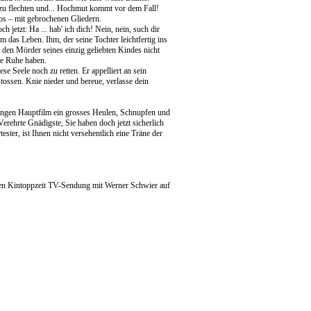
zu flechten und... Hochmut kommt vor dem Fall!
los – mit gebrochenen Gliedern.
 jetzt: Ha ... hab' ich dich! Nein, nein, such dir
m das Leben. Ihm, der seine Tochter leichtfertig ins
l den Mörder seines einzig geliebten Kindes nicht
ne Ruhe haben.
se Seele noch zu retten. Er appelliert an sein
rstossen. Knie nieder und bereue, verlasse dein
angen Hauptfilm ein grosses Heulen, Schnupfen und
erehrte Gnädigste, Sie haben doch jetzt sicherlich
ester, ist Ihnen nicht versehentlich eine Träne der
lten Kintoppzeit TV-Sendung mit Werner Schwier auf