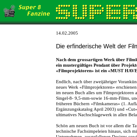
14.02.2005
Die erfinderische Welt der Fi
Nach dem grossartigen Werk über Filmk
ein mustergültiges Pendant über Projek
«Filmprojektoren» ist ein «MUST HAVE»
Endlich, nach über zweijähriger Vorankün
neues Werk «Filmprojektoren» erschienen. W
im neuen Buch alles um Filmprojektoren a
Singel-8- 9,5-mm-sowie 16-mm-Films, un
früheren Büchern «Filmkameras» (1. Aufl
Ergänzungskatalog April 2003) und «Cut»
ultimatives Nachschlagewerk in allen Bel
Schön am neuen Buch ist vor allem die Ta
technische Fachsimpeleien hinaus, sich mi
Unternehmen, ausgefallenen Designs sowie