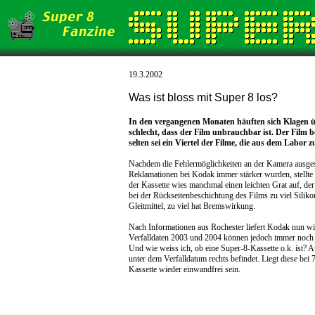
19.3.2002
Was ist bloss mit Super 8 los?
In den vergangenen Monaten häuften sich Klagen üb
schlecht, dass der Film unbrauchbar ist. Der Film bo
selten sei ein Viertel der Filme, die aus dem Labo
Nachdem die Fehlermöglichkeiten an der Kamera ausge
Reklamationen bei Kodak immer stärker wurden, stellte 
der Kassette wies manchmal einen leichten Grat auf, der
bei der Rückseitenbeschichtung des Films zu viel Silik
Gleitmittel, zu viel hat Bremswirkung.
Nach Informationen aus Rochester liefert Kodak nun wi
Verfalldaten 2003 und 2004 können jedoch immer noch 
Und wie weiss ich, ob eine Super-8-Kassette o.k. ist? 
unter dem Verfalldatum rechts befindet. Liegt diese bei 
Kassette wieder einwandfrei sein.