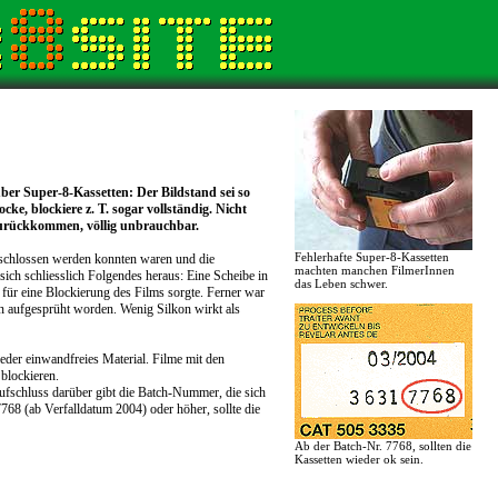
er Super-8-Kassetten: Der Bildstand sei so
cke, blockiere z. T. sogar vollständig. Nicht
r zurückkommen, völlig unbrauchbar.
Fehlerhafte Super-8-Kassetten
schlossen werden konnten waren und die
machten manchen FilmerInnen
sich schliesslich Folgendes heraus: Eine Scheibe in
das Leben schwer.
 für eine Blockierung des Films sorgte. Ferner war
on aufgesprüht worden. Wenig Silkon wirkt als
eder einwandfreies Material. Filme mit den
blockieren.
Aufschluss darüber gibt die Batch-Nummer, die sich
7768 (ab Verfalldatum 2004) oder höher, sollte die
Ab der Batch-Nr. 7768, sollten die
Kassetten wieder ok sein.