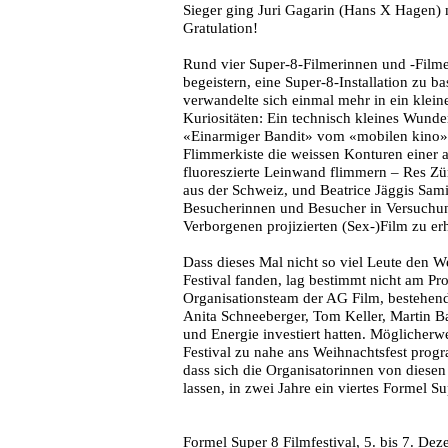
Sieger ging Juri Gagarin (Hans X Hagen) 
Gratulation!
Rund vier Super-8-Filmerinnen und -Filme
begeistern, eine Super-8-Installation zu b
verwandelte sich einmal mehr in ein klei
Kuriositäten: Ein technisch kleines Wund
«Einarmiger Bandit» vom «mobilen kino» – 
Flimmerkiste die weissen Konturen einer a
fluoreszierte Leinwand flimmern – Res Zü
aus der Schweiz, und Beatrice Jäggis Sam
Besucherinnen und Besucher in Versuchun
Verborgenen projizierten (Sex-)Film zu er
Dass dieses Mal nicht so viel Leute den W
Festival fanden, lag bestimmt nicht am Pr
Organisationsteam der AG Film, bestehen
Anita Schneeberger, Tom Keller, Martin B
und Energie investiert hatten. Möglicherw
Festival zu nahe ans Weihnachtsfest progr
dass sich die Organisatorinnen von diese
lassen, in zwei Jahre ein viertes Formel Su
Formel Super 8 Filmfestival, 5. bis 7. Dez