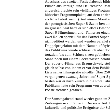
Abschuss des zweiten Festivalabends bild
Filmen aus Portugal und Deutschland. Man
angereist, brachte sein vielfältiges Progra
hübsches Programmplakat, auf dem er den 
als Röte Fabrik nennt). Auf einem Monitor
der portugiesischen Super-8-Szene bewu
im grossen Saal hatte er sich etwas Besond
Super-8-Filmerinnen und -Filmer zu einem «
zwei Rollen speziell für das Formel Super 
nicht editiert werden und wurden parallel 
Doppelprojektion mit dem Namen «fiftyfee
des Publikums wurde schliesslich aber doch
trotzdem bis zum Schluss sitzen gebliebe
Sinne noch mit einem Leckerbissen belohn
Der Super-8-Filmer aus Braunschweig stel
gleich selbst vor, indem er vor dem Publi
Liste seiner Filmografie abrollte. Über 2
vergangenen zwanzig Jahren auf Super 8 g
besten war er nach Zürich in die Rote F
Publikum hatte sein Programm von aberwit
Poesie sichtlich gefallen.
Der Samstagabend stand wieder ganz im
Zeitzeugnisse auf Super 8. Der erste Teil
kulturelle und politische Ereignisse der 