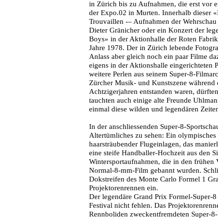
in Zürich bis zu Aufnahmen, die erst vor
der Expo.02 in Murten. Innerhalb dieser 
Trouvaillen -– Aufnahmen der Wehrschau
Dieter Gränicher oder ein Konzert der le
Boys» in der Aktionhalle der Roten Fab
Jahre 1978. Der in Zürich lebende Fotograf
Anlass aber gleich noch ein paar Filme da
eigens in der Aktionshalle eingerichtete
weitere Perlen aus seinem Super-8-Filmarc
Zürcher Musik- und Kunstszene während de
Achtzigerjahren entstanden waren, dürften
tauchten auch einige alte Freunde Uhlman
einmal diese wilden und legendären Zeite
In der anschliessenden Super-8-Sportscha
Altertümliches zu sehen: Ein olympische
haarsträubender Flugeinlagen, das manier
eine steife Handballer-Hochzeit aus den 
Wintersportaufnahmen, die in den frühen 
Normal-8-mm-Film gebannt wurden. Schli
Dokstreifen des Monte Carlo Formel 1 Gra
Projektorenrennen ein.
Der legendäre Grand Prix Formel-Super-8 
Festival nicht fehlen. Das Projektorenren
Rennboliden zweckentfremdeten Super-8-Pr