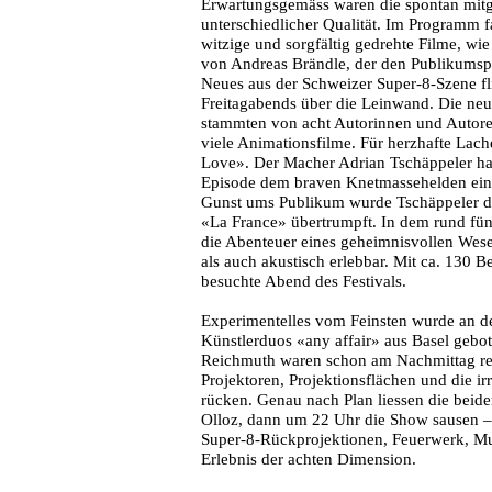
Erwartungsgemäss waren die spontan mit
unterschiedlicher Qualität. Im Programm f
witzige und sorgfältig gedrehte Filme, wi
von Andreas Brändle, der den Publikumsp
Neues aus der Schweizer Super-8-Szene f
Freitagabends über die Leinwand. Die ne
stammten von acht Autorinnen und Autoren
viele Animationsfilme. Für herzhafte Lache
Love». Der Macher Adrian Tschäppeler hat
Episode dem braven Knetmassehelden ein 
Gunst ums Publikum wurde Tschäppeler d
«La France» übertrumpft. In dem rund fü
die Abenteuer eines geheimnisvollen Wes
als auch akustisch erlebbar. Mit ca. 130 
besuchte Abend des Festivals.
Experimentelles vom Feinsten wurde an d
Künstlerduos «any affair» aus Basel gebot
Reichmuth waren schon am Nachmittag rege
Projektoren, Projektionsflächen und die irr
rücken. Genau nach Plan liessen die beiden
Olloz, dann um 22 Uhr die Show sausen –
Super-8-Rückprojektionen, Feuerwerk, Mu
Erlebnis der achten Dimension.